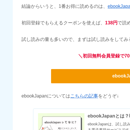
結論からいうと、1番お得に読めるのは、
ebookJap
初回登録でもらえるクーポンを使えば、
138円
で読
試し読みの量も多いので、まずは試し読みをしてみ
＼初回無料会員登録で70
ebook
ebookJapanについては
こちらの記事
をどうぞ↓
ebookJapan
ebookJapanは、
る電子書籍サービスです