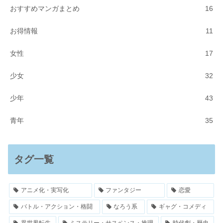
おすすめマンガまとめ
16
お得情報
11
女性
17
少女
32
少年
43
青年
35
タグ一覧
アニメ化・実写化
ファンタジー
恋愛
バトル・アクション・格闘
なろう系
ギャグ・コメディ
異世界転生
ミステリー・サスペンス・推理
時代劇・歴史