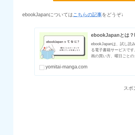
ebookJapanについては
こちらの記事
をどうぞ↓
ebookJapan
ebookJapanは、
る電子書籍サービスです
画の買い方、曜日ごとの
yomitai-manga.com
スポ