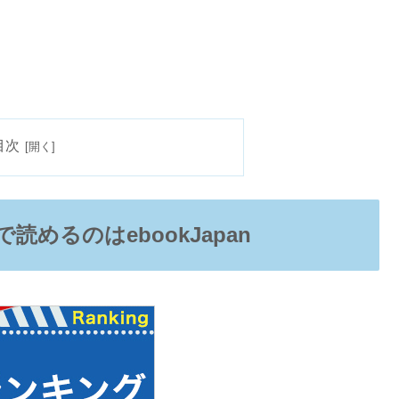
目次
めるのはebookJapan