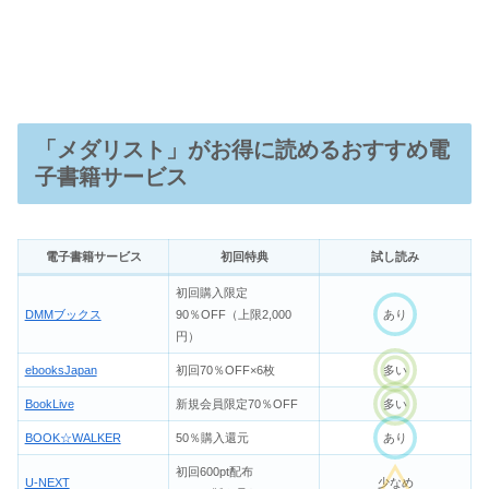
「メダリスト」がお得に読めるおすすめ電
子書籍サービス
電子書籍サービス
初回特典
試し読み
初回購入限定
DMMブックス
90％OFF（上限2,000
あり
円）
ebooksJapan
初回70％OFF×6枚
多い
BookLive
新規会員限定70％OFF
多い
BOOK☆WALKER
50％購入還元
あり
初回600pt配布
U-NEXT
少なめ