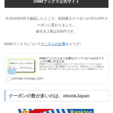
DMMブックス公式サイト
※
2025年9月で確認したところ、初回購入クーポンが70％OFFク
ーポンに変わりました。
値引き上限は500円です。
DMMブックスについては
こちらの記事
をどうぞ↓
DMMブックスとは？お得なスーパーセールのタイミ
ングや買い方まとめ
DMMブックスは割引が大きいクーポンやスーパーセールなど、
値引きが大きい電子書籍サービスです。DMMポイントの還元を
はじめ、90％OFFクーポンがもらえることも！DMMポイントは
電子書籍以外にもＤＭＭ英会話やDMM GAMESなど使い道も多
いですよ。
yomitai-manga.com
クーポンの数が多いのは、ebookJapan