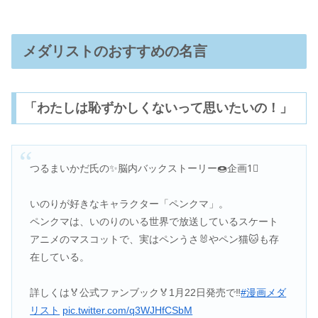
メダリストのおすすめの名言
「わたしは恥ずかしくないって思いたいの！」
つるまいかだ氏の✨脳内バックストーリー🍩企画1⃣
いのりが好きなキャラクター「ペンクマ」。
ペンクマは、いのりのいる世界で放送しているスケート
アニメのマスコットで、実はペンうさ🐰やペン猫🐱も存
在している。
詳しくは🏅公式ファンブック🏅1月22日発売で‼
#漫画メダ
リスト
pic.twitter.com/q3WJHfCSbM