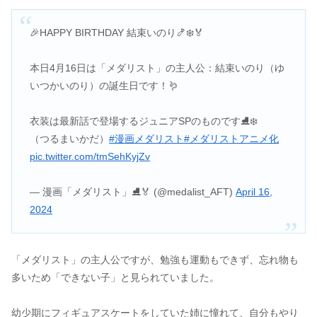
🎉HAPPY BIRTHDAY 結束いのり🍤❄️🏅
本日4月16日は「メダリスト」の主人公：結束いのり（ゆ
いつかいのり）の誕生日です！🪱
衣装は最新話で登場するジュニアSPのものです⛸❄️
（つるまいかだ）
#漫画メダリスト
#メダリストアニメ化
pic.twitter.com/tmSehKyjZv
— 漫画「メダリスト」⛸🏅 (@medalist_AFT)
April 16,
2024
「メダリスト」の主人公ですが、勉強も運動もできず、忘れ物も
多いため「できない子」と見られていました。
幼少期にフィギュアスケートをしていた姉に憧れて、自分もやり