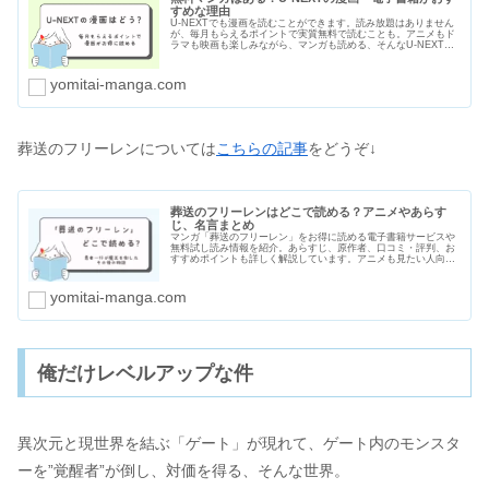
すめな理由
U-NEXTでも漫画を読むことができます。読み放題はありません
が、毎月もらえるポイントで実質無料で読むことも。アニメもド
ラマも映画も楽しみながら、マンガも読める、そんなU-NEXTが
おすすめな理由をわかりやすくまとめました。無料マンガの種類
や漫画のセールや割引についても紹介します。
yomitai-manga.com
葬送のフリーレンについては
こちらの記事
をどうぞ↓
葬送のフリーレンはどこで読める？アニメやあらす
じ、名言まとめ
マンガ「葬送のフリーレン」をお得に読める電子書籍サービスや
無料試し読み情報を紹介。あらすじ、原作者、口コミ・評判、お
すすめポイントも詳しく解説しています。アニメも見たい人向け
にお得にアニメも見る方法や葬送のフリーレンをもっと楽しめる
おすすめの名言も紹介します。
yomitai-manga.com
俺だけレベルアップな件
異次元と現世界を結ぶ「ゲート」が現れて、ゲート内のモンスタ
ーを”覚醒者”が倒し、対価を得る、そんな世界。