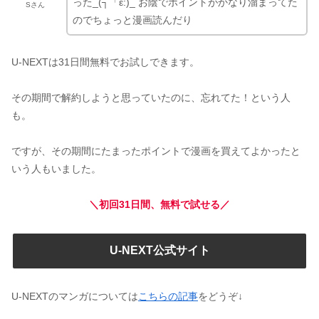
った_(┐「ε:)_ お陰でポイントがかなり溜まってた
Sさん
のでちょっと漫画読んだり
U-NEXTは31日間無料でお試しできます。
その期間で解約しようと思っていたのに、忘れてた！という人
も。
ですが、その期間にたまったポイントで漫画を買えてよかったと
いう人もいました。
＼初回31日間、無料で試せる／
U-NEXT公式サイト
U-NEXTのマンガについては
こちらの記事
をどうぞ↓