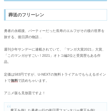
葬送のフリーレン
勇者の永眠後、パーティーだった長寿のエルフがその後の世界を
旅する、後日譚の物語…
週刊少年サンデーに連載されていて、「マンガ大賞2021」大賞、
「このマンガがすごい！2021」オトコ編2位と受賞歴もある作
品。
定価は583円ですが、U-NEXTの無料トライアルでもらえるポイン
トで
無料
で読めちゃいます。
アニメ版も見放題ですよ！
魔王を倒した勇者一行の後日譚ファンタジー魔王を倒し