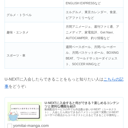
ENGLISH EXPRESSなど
エルグルメ、東京カレンダー、食楽、
グルメ・トラベル
ビアファミリーなど
月間アニメージュ、週刊ファミ通、ア
趣味・エンタメ
ニメディア、家電批評、Get Navi、
AUTOCAMPER、釣り情報など
週間ベースボール、月間バレーボー
ル、月間バスケットボール、BOXING
スポーツ・車
BEAT、ワールドサッカーダイジェス
ト、SOCCER KINGなど
U-NEXTに入会したらできることをもっと知りたい人は
こちらの記
事
をどうぞ↓
U-NEXTに入会すると何ができる？楽しめるコンテン
ツと便利な機能を紹介
動画配信サービスの中でも作品数が多いU-NEXT（ユーネクス
ト）。入会したら何ができるの？メリットは何？実際にU-NEXT
ユーザーの視点からユーネクストに入るとできることや便利な機
能を写真付きで紹介します。入会しようか悩んでいる人は必見で
す。
yomitai-manga.com