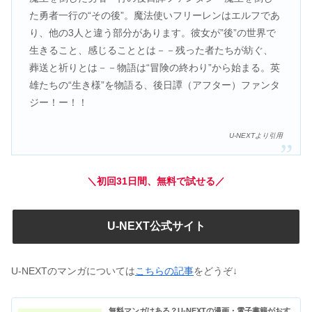
た勇者一行の“その後”。魔法使いフリーレンはエルフであ
り、他の3人と違う部分があります。彼女が”後”の世界で
生きること、感じることとは－－残った者たちが紡ぐ、
葬送と祈りとは－－物語は“冒険の終わり”から始まる。英
雄たちの“生き様”を物語る、後日譚（アフター）ファンタ
ジー！ー！！
U-NEXTより引用
＼初回31日間、無料で試せる／
U-NEXT公式サイト
U-NEXTのマンガについては
こちらの記事
をどうぞ↓
無料マンガはある？U-NEXTの漫画・電子書籍がおす