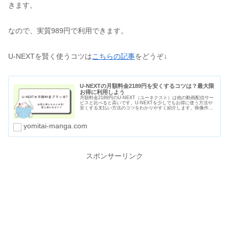
きます。
なので、実質989円で利用できます。
U-NEXTを賢く使うコツは
こちらの記事
をどうぞ↓
U-NEXTの月額料金2189円を安くするコツは？最大限
お得に利用しよう
月額料金2189円のU-NEXT（ユーネクスト）は他の動画配信サー
ビスと比べると高いです。U-NEXTを少しでもお得に使う方法や
安くする支払い方法のコツをわかりやすく紹介します。映像作品
数が1番多いユーネクストでお得に見たい作品を見まくりましょ
う。
yomitai-manga.com
スポンサーリンク