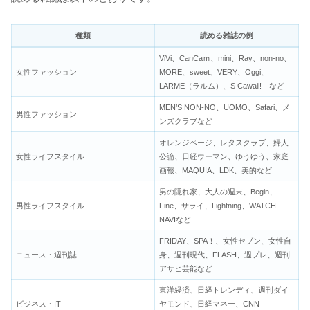
種類
読める雑誌の例
ViVi、CanCaｍ、mini、Ray、non-no、
女性ファッション
MORE、sweet、VERY、Oggi、
LARME（ラルム）、S Cawaii! など
MEN’S NON-NO、UOMO、Safari、メ
男性ファッション
ンズクラブなど
オレンジページ、レタスクラブ、婦人
女性ライフスタイル
公論、日経ウーマン、ゆうゆう、家庭
画報、MAQUIA、LDK、美的など
男の隠れ家、大人の週末、Begin、
男性ライフスタイル
Fine、サライ、Lightning、WATCH
NAVIなど
FRIDAY、SPA！、女性セブン、女性自
ニュース・週刊誌
身、週刊現代、FLASH、週プレ、週刊
アサヒ芸能など
東洋経済、日経トレンディ、週刊ダイ
ビジネス・IT
ヤモンド、日経マネー、CNN