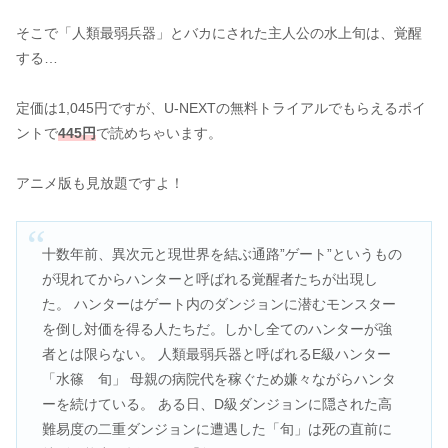
そこで「人類最弱兵器」とバカにされた主人公の水上旬は、覚醒
する…
定価は1,045円ですが、U-NEXTの無料トライアルでもらえるポイ
ントで
445円
で読めちゃいます。
アニメ版も見放題ですよ！
十数年前、異次元と現世界を結ぶ通路”ゲート”というもの
が現れてからハンターと呼ばれる覚醒者たちが出現し
た。 ハンターはゲート内のダンジョンに潜むモンスター
を倒し対価を得る人たちだ。しかし全てのハンターが強
者とは限らない。 人類最弱兵器と呼ばれるE級ハンター
「水篠 旬」 母親の病院代を稼ぐため嫌々ながらハンタ
ーを続けている。 ある日、D級ダンジョンに隠された高
難易度の二重ダンジョンに遭遇した「旬」は死の直前に