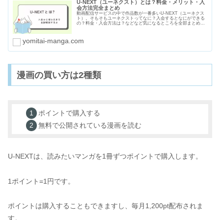
U-NEXT（ユーネクスト）とは？料金・メリット・入
会方法完全まとめ
動画配信サービスの中で作品数が一番多いU-NEXT（ユーネクス
ト）。そもそもユーネクストってなに？入会するとなにができる
の？料金・入会方法は？などなど気になるところを全部まとめま
した。入会しようか悩んでいる人やどう使えばいいかわからない
人はぜひ読んでみてくださいね。
yomitai-manga.com
漫画の買い方は2種類
ポイントで購入する
無料で公開されている漫画を読む
U-NEXTは、読みたいマンガを1冊ずつポイントで購入します。
1ポイント=1円です。
ポイントは購入することもできますし、毎月1,200pt配布されま
す。