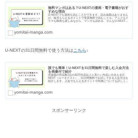
無料マンガはある？U-NEXTの漫画・電子書籍がおす
すめな理由
U-NEXTでも漫画を読むことができます。読み放題はありません
が、毎月もらえるポイントで実質無料で読むことも。アニメもド
ラマも映画も楽しみながら、マンガも読める、そんなU-NEXTが
おすすめな理由をわかりやすくまとめました。無料マンガの種類
や漫画のセールや割引についても紹介します。
yomitai-manga.com
U-NEXTの31日間無料で使う方法は
こちら
↓
誰でも簡単！U-NEXTを31日間無料で楽しむ入会方法
を画像付で紹介
見放題の作品数1位の30万作品以上と見たい作品に出合えるU-
NEXT（ユーネクスト）。31日間無料でお試しできる入会方法を
紹介します。入会でもらえるポイントや特典についても詳しく紹
介します。画面のスクショ付きで画像で紹介するので、デジタル
が苦手な方やお年寄りの方も誰でもできるようにまとめました。
yomitai-manga.com
スポンサーリンク