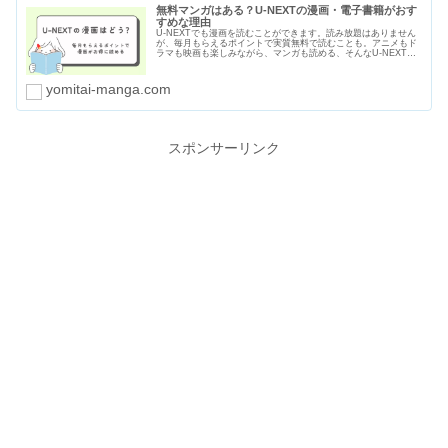
無料マンガはある？U-NEXTの漫画・電子書籍がおす
すめな理由
U-NEXTでも漫画を読むことができます。読み放題はありません
が、毎月もらえるポイントで実質無料で読むことも。アニメもド
ラマも映画も楽しみながら、マンガも読める、そんなU-NEXTが
おすすめな理由をわかりやすくまとめました。無料マンガの種類
や漫画のセールや割引についても紹介します。
yomitai-manga.com
スポンサーリンク