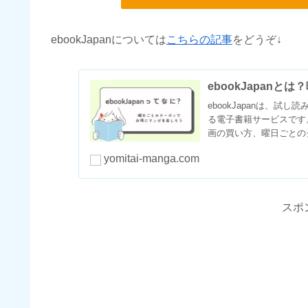
ebookJapanについては
こちらの記事
をどうぞ↓
ebookJapan
ebookJapanは、
る電子書籍サービスです
画の買い方、曜日ごとの
yomitai-manga.com
スポ