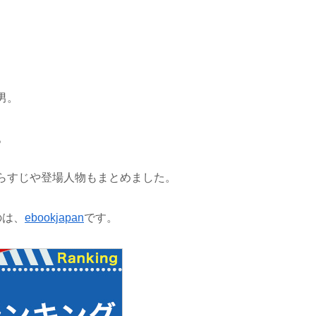
男。
。
らすじや登場人物もまとめました。
のは、
ebookjapan
です。