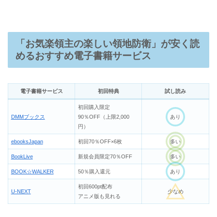
「お気楽領主の楽しい領地防衛」が安く読
めるおすすめ電子書籍サービス
電子書籍サービス
初回特典
試し読み
初回購入限定
DMMブックス
90％OFF（上限2,000
あり
円）
ebooksJapan
初回70％OFF×6枚
多い
BookLive
新規会員限定70％OFF
多い
BOOK☆WALKER
50％購入還元
あり
初回600pt配布
U-NEXT
少なめ
アニメ版も見れる