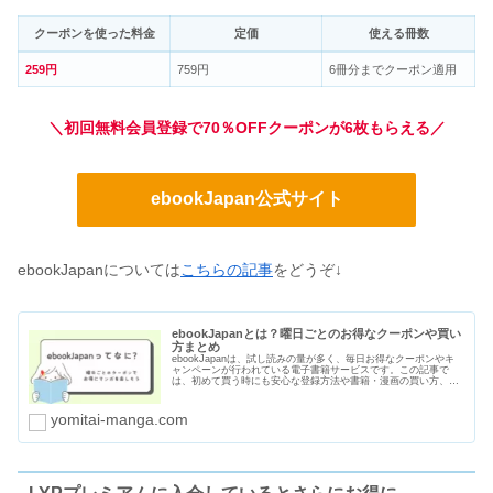
クーポンを使った料金
定価
使える冊数
259円
759円
6冊分までクーポン適用
＼初回無料会員登録で70％OFFクーポンが6枚もらえる／
ebookJapan公式サイト
ebookJapanについては
こちらの記事
をどうぞ↓
ebookJapanとは？曜日ごとのお得なクーポンや買い
方まとめ
ebookJapanは、試し読みの量が多く、毎日お得なクーポンやキ
ャンペーンが行われている電子書籍サービスです。この記事で
は、初めて買う時にも安心な登録方法や書籍・漫画の買い方、曜
日ごとのクーポン、支払い方法や口コミ・評判をまとめました。
yomitai-manga.com