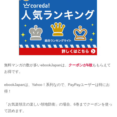
無料マンガの数が多いebookJapanは、
クーポンが6枚
ももらえて
お得です。
ebookJapanは、Yahoo！系列なので、PayPayユーザーは特にお
得！
「お気楽領主の楽しい領地防衛」の場合、6巻までクーポンを使っ
て読めます。