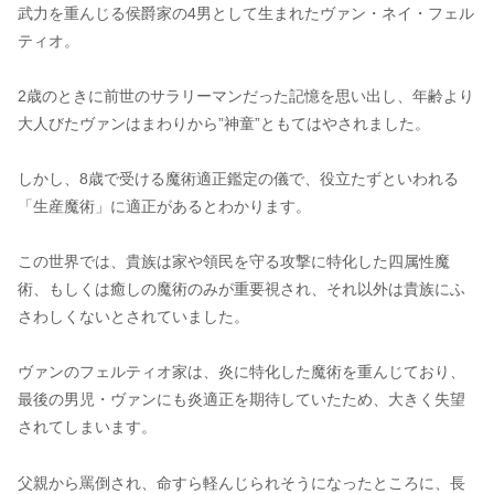
武力を重んじる侯爵家の4男として生まれたヴァン・ネイ・フェル
ティオ。
2歳のときに前世のサラリーマンだった記憶を思い出し、年齢より
大人びたヴァンはまわりから”神童”ともてはやされました。
しかし、8歳で受ける魔術適正鑑定の儀で、役立たずといわれる
「生産魔術」に適正があるとわかります。
この世界では、貴族は家や領民を守る攻撃に特化した四属性魔
術、もしくは癒しの魔術のみが重要視され、それ以外は貴族にふ
さわしくないとされていました。
ヴァンのフェルティオ家は、炎に特化した魔術を重んじており、
最後の男児・ヴァンにも炎適正を期待していたため、大きく失望
されてしまいます。
父親から罵倒され、命すら軽んじられそうになったところに、長