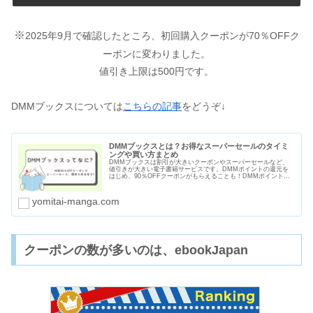
※
2025年9月で確認したところ、初回購入クーポンが70％OFFク
ーポンに変わりました。
値引き上限は500円です。
DMMブックスについては
こちらの記事
をどうぞ↓
DMMブックスとは？お得なスーパーセールのタイミ
ングや買い方まとめ
DMMブックスは割引が大きいクーポンやスーパーセールなど、
値引きが大きい電子書籍サービスです。DMMポイントの還元を
はじめ、90％OFFクーポンがもらえることも！DMMポイントは
電子書籍以外にもＤＭＭ英会話やDMM GAMESなど使い道も多
いですよ。
yomitai-manga.com
クーポンの数が多いのは、ebookJapan