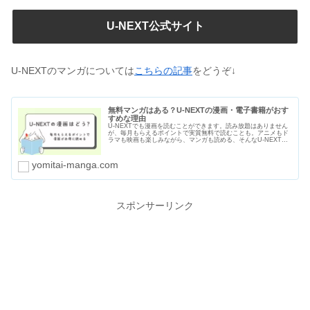
U-NEXT公式サイト
U-NEXTのマンガについては
こちらの記事
をどうぞ↓
無料マンガはある？U-NEXTの漫画・電子書籍がおす
すめな理由
U-NEXTでも漫画を読むことができます。読み放題はありません
が、毎月もらえるポイントで実質無料で読むことも。アニメもド
ラマも映画も楽しみながら、マンガも読める、そんなU-NEXTが
おすすめな理由をわかりやすくまとめました。無料マンガの種類
や漫画のセールや割引についても紹介します。
yomitai-manga.com
スポンサーリンク