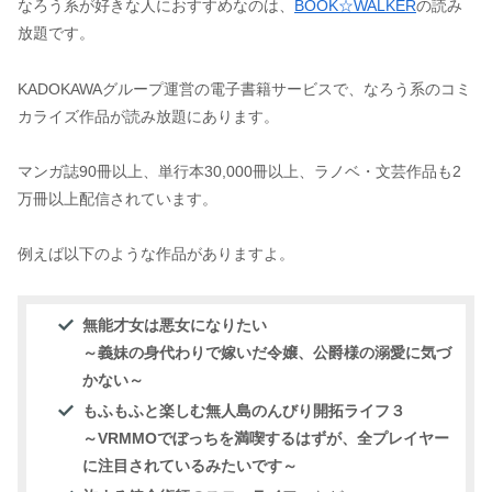
なろう系が好きな人におすすめなのは、
BOOK☆WALKER
の読み
放題です。
KADOKAWAグループ運営の電子書籍サービスで、なろう系のコミ
カライズ作品が読み放題にあります。
マンガ誌90冊以上、単行本30,000冊以上、ラノベ・文芸作品も2
万冊以上配信されています。
例えば以下のような作品がありますよ。
無能才女は悪女になりたい
～義妹の身代わりで嫁いだ令嬢、公爵様の溺愛に気づ
かない～
もふもふと楽しむ無人島のんびり開拓ライフ３
～VRMMOでぼっちを満喫するはずが、全プレイヤー
に注目されているみたいです～