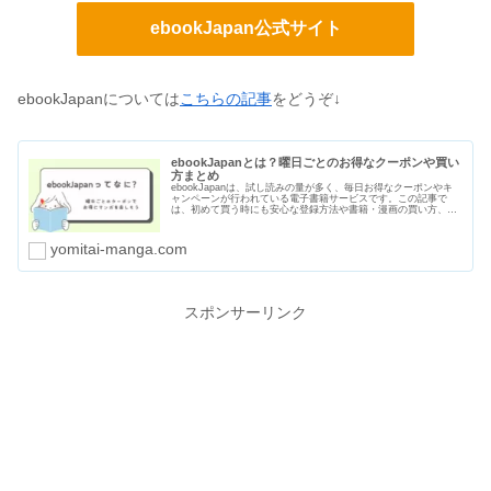
ebookJapan公式サイト
ebookJapanについては
こちらの記事
をどうぞ↓
ebookJapanとは？曜日ごとのお得なクーポンや買い
方まとめ
ebookJapanは、試し読みの量が多く、毎日お得なクーポンやキ
ャンペーンが行われている電子書籍サービスです。この記事で
は、初めて買う時にも安心な登録方法や書籍・漫画の買い方、曜
日ごとのクーポン、支払い方法や口コミ・評判をまとめました。
yomitai-manga.com
スポンサーリンク