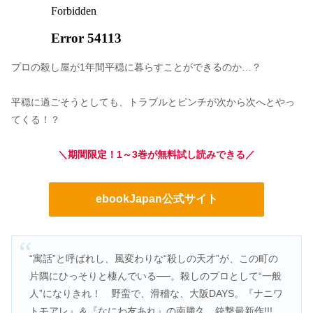
プロの殺し屋が1年間平穏に暮らすことができるのか…？
平穏に過ごそうとしても、トラブルとピンチが次から次へとやっ
てくる！？
＼期間限定！1～3巻が無料試し読みできる／
ebookJapan公式サイト
“寓話”と呼ばれし、風変わりな“殺しの天才”が、この町の
片隅にひっそりと棲んでいる──。殺しのプロとして“一般
人”になりきれ！ 野蛮で、滑稽な、大阪DAYS。『ナニワ
トモアレ』＆『なにわ友あれ』の南勝久、銃撃最新作!!!