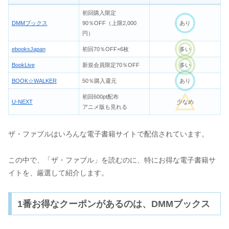
初回購入限定
DMMブックス
90％OFF（上限2,000
あり
円）
ebooksJapan
初回70％OFF×6枚
多い
BookLive
新規会員限定70％OFF
多い
BOOK☆WALKER
50％購入還元
あり
初回600pt配布
U-NEXT
少なめ
アニメ版も見れる
ザ・ファブルはいろんな電子書籍サイトで配信されています。
この中で、「ザ・ファブル」を読むのに、特にお得な電子書籍サ
イトを、厳選して紹介します。
1番お得なクーポンがあるのは、DMMブックス