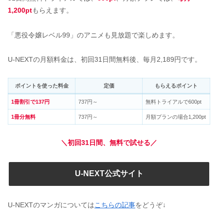
1,200pt
もらえます。
「悪役令嬢レベル99」のアニメも見放題で楽しめます。
U-NEXTの月額料金は、初回31日間無料後、毎月2,189円です。
ポイントを使った料金
定価
もらえるポイント
1冊割引で137円
737円～
無料トライアルで600pt
1冊分無料
737円～
月額プランの場合1,200pt
＼初回31日間、無料で試せる／
U-NEXT公式サイト
U-NEXTのマンガについては
こちらの記事
をどうぞ↓