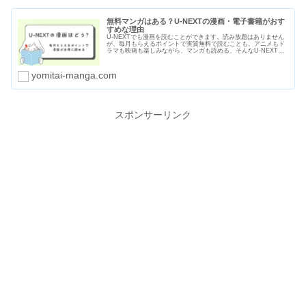
無料マンガはある？U-NEXTの漫画・電子書籍がおす
すめな理由
U-NEXTでも漫画を読むことができます。読み放題はありません
が、毎月もらえるポイントで実質無料で読むことも。アニメもド
ラマも映画も楽しみながら、マンガも読める、そんなU-NEXTが
おすすめな理由をわかりやすくまとめました。無料マンガの種類
や漫画のセールや割引についても紹介します。
yomitai-manga.com
スポンサーリンク