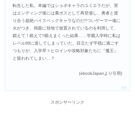
転生した私。本編ではショボキャラのユミエラだが、実
はエンディング後には裏ボスとして再登場し、勇者と渡
り合う超絶ハイスペックキャラなのだ!!ついゲーマー魂に
火がつき、両親に領地で放置されているのを利用して、
鍛えて！鍛えて!!鍛えまくった結果……学園入学時に私は
レベル99に達してしまっていた。目立たず平穏に過ごす
つもりが、入学早々ヒロインや攻略対象たちに『魔王』
と疑われてしまい…？
(ebookJapanより引用)
スポンサーリンク