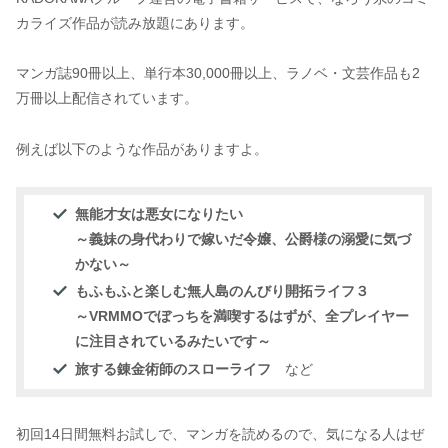
カライズ作品が読み放題にあります。
マンガ誌90冊以上、単行本30,000冊以上、ラノベ・文芸作品も2
万冊以上配信されています。
例えば以下のような作品がありますよ。
無能才女は悪女になりたい
～義妹の身代わりで嫁いだ令嬢、公爵様の溺愛に気づ
かない～
もふもふと楽しむ無人島のんびり開拓ライフ３
～VRMMOでぼっちを満喫するはずが、全プレイヤー
に注目されているみたいです～
旅する錬金術師のスローライフ
など
初回14日間無料お試しで、マンガを読めるので、気になる人はぜ