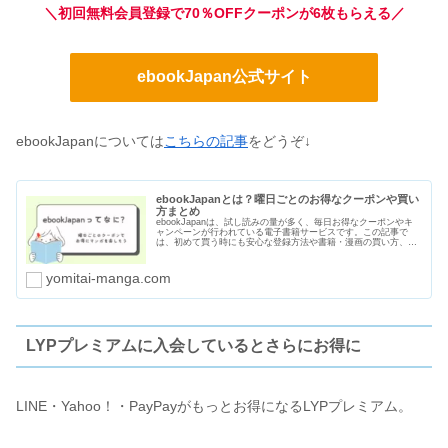
＼初回無料会員登録で70％OFFクーポンが6枚もらえる／
ebookJapan公式サイト
ebookJapanについては
こちらの記事
をどうぞ↓
ebookJapanとは？曜日ごとのお得なクーポンや買い
方まとめ
ebookJapanは、試し読みの量が多く、毎日お得なクーポンやキ
ャンペーンが行われている電子書籍サービスです。この記事で
は、初めて買う時にも安心な登録方法や書籍・漫画の買い方、曜
日ごとのクーポン、支払い方法や口コミ・評判をまとめました。
yomitai-manga.com
LYPプレミアムに入会しているとさらにお得に
LINE・Yahoo！・PayPayがもっとお得になるLYPプレミアム。