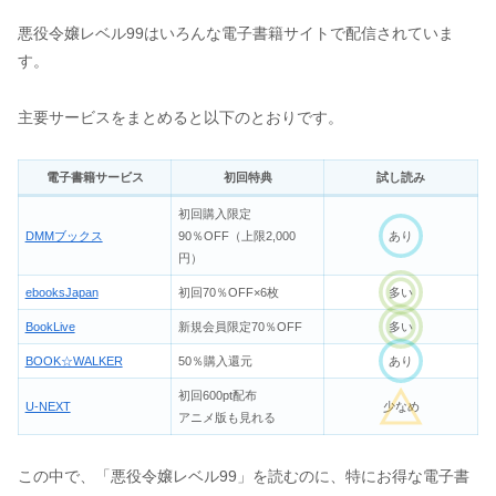
悪役令嬢レベル99はいろんな電子書籍サイトで配信されていま
す。
主要サービスをまとめると以下のとおりです。
電子書籍サービス
初回特典
試し読み
初回購入限定
DMMブックス
90％OFF（上限2,000
あり
円）
ebooksJapan
初回70％OFF×6枚
多い
BookLive
新規会員限定70％OFF
多い
BOOK☆WALKER
50％購入還元
あり
初回600pt配布
U-NEXT
少なめ
アニメ版も見れる
この中で、「悪役令嬢レベル99」を読むのに、特にお得な電子書