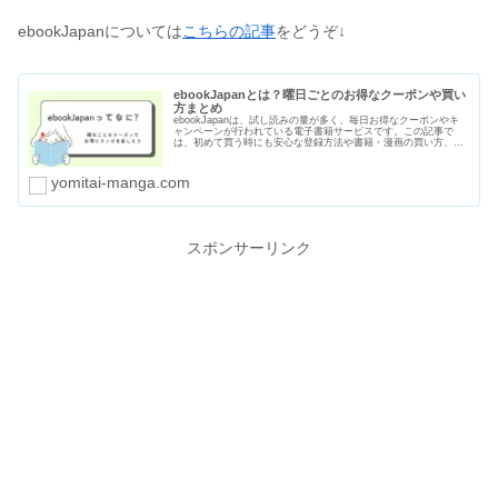
ebookJapanについては
こちらの記事
をどうぞ↓
ebookJapanとは？曜日ごとのお得なクーポンや買い
方まとめ
ebookJapanは、試し読みの量が多く、毎日お得なクーポンやキ
ャンペーンが行われている電子書籍サービスです。この記事で
は、初めて買う時にも安心な登録方法や書籍・漫画の買い方、曜
日ごとのクーポン、支払い方法や口コミ・評判をまとめました。
yomitai-manga.com
スポンサーリンク