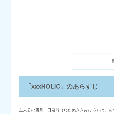
「xxxHOLiC」のあらすじ
主人公の四月一日君尋（わたぬききみひろ）は、あ