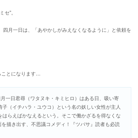
ミセ”。
、四月一日は、「あやかしがみえなくなるように」と依頼を
ることになります…
四月一日君尋（ワタヌキ・キミヒロ）はある日、吸い寄
侑子（イチハラ・ユウコ）という名の妖しい女性が主人
をはらえばかなえるという。そこで働かざるを得なくな
面を描き出す、不思議コメディ！『ツバサ』読者も必読