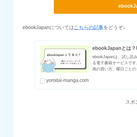
ebook
ebookJapanについては
こちらの記事
をどうぞ↓
ebookJapan
ebookJapanは、
る電子書籍サービスです
画の買い方、曜日ごとの
yomitai-manga.com
スポ