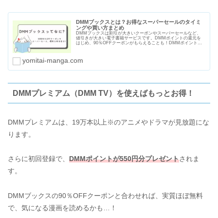
DMMブックスとは？お得なスーパーセールのタイミ
ングや買い方まとめ
DMMブックスは割引が大きいクーポンやスーパーセールなど、
値引きが大きい電子書籍サービスです。DMMポイントの還元を
はじめ、90％OFFクーポンがもらえることも！DMMポイントは
電子書籍以外にもＤＭＭ英会話やDMM GAMESなど使い道も多
いですよ。
yomitai-manga.com
DMMプレミアム（DMM TV）を使えばもっとお得！
DMMプレミアムは、19万本以上※のアニメやドラマが見放題にな
ります。
さらに初回登録で、
DMMポイントが550円分プレゼント
されま
す。
DMMブックスの90％OFFクーポンと合わせれば、実質ほぼ無料
で、気になる漫画を読めるかも…！