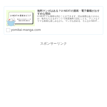
無料マンガはある？U-NEXTの漫画・電子書籍がおす
すめな理由
U-NEXTでも漫画を読むことができます。読み放題はありません
が、毎月もらえるポイントで実質無料で読むことも。アニメもド
ラマも映画も楽しみながら、マンガも読める、そんなU-NEXTが
おすすめな理由をわかりやすくまとめました。無料マンガの種類
や漫画のセールや割引についても紹介します。
yomitai-manga.com
スポンサーリンク