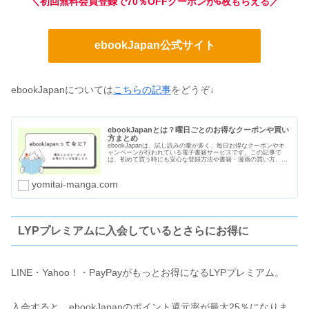
＼初回無料会員登録で70％OFFクーポンが6枚もらえる／
ebookJapan公式サイト
ebookJapanについては
こちらの記事
をどうぞ↓
ebookJapanとは？曜日ごとのお得なクーポンや買い
方まとめ
ebookJapanは、試し読みの量が多く、毎日お得なクーポンやキ
ャンペーンが行われている電子書籍サービスです。この記事で
は、初めて買う時にも安心な登録方法や書籍・漫画の買い方、曜
日ごとのクーポン、支払い方法や口コミ・評判をまとめました。
yomitai-manga.com
LYPプレミアムに入会しているとさらにお得に
LINE・Yahoo！・PayPayがもっとお得になるLYPプレミアム。
入会すると、ebookJapanのポイント還元率が最大25％になりま