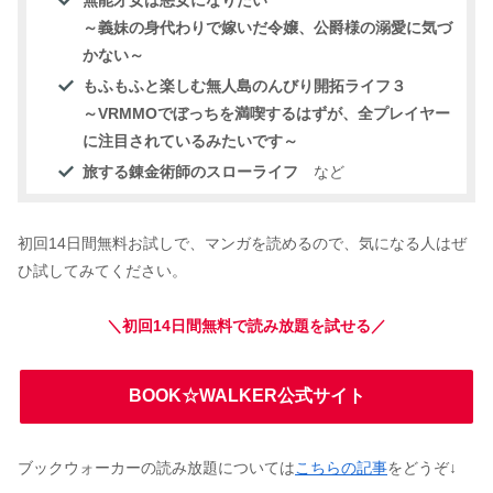
無能才女は悪女になりたい
～義妹の身代わりで嫁いだ令嬢、公爵様の溺愛に気づ
かない～
もふもふと楽しむ無人島のんびり開拓ライフ３
～VRMMOでぼっちを満喫するはずが、全プレイヤー
に注目されているみたいです～
旅する錬金術師のスローライフ
など
初回14日間無料お試しで、マンガを読めるので、気になる人はぜ
ひ試してみてください。
＼初回14日間無料で読み放題を試せる／
BOOK☆WALKER公式サイト
ブックウォーカーの読み放題については
こちらの記事
をどうぞ↓