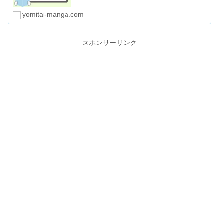
電子書籍以外にもＤＭＭ英会話やDMM GAMESなど使い道も多
いですよ。
yomitai-manga.com
スポンサーリンク