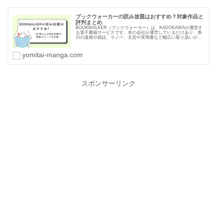
ブックウォーカーの読み放題はおすすめ？対象作品と
評判まとめ
BOOKWALKER（ブックウォーカー）は、KADOKAWAが運営す
る電子書籍サービスです。本の会社が運営しているだけあり、角
川の漫画や雑誌、ラノベ、文芸や実用書など幅広い取り扱いがあ
ります。読み放題サービスは2つあり、2万冊以上の漫画や本を読
むことができます。
yomitai-manga.com
スポンサーリンク