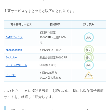
主要サービスをまとめると以下のとおりです。
電子書籍サービス
初回特典
試し読み
初回購入限定
DMMブックス
90％OFF（上限2,000
あり
円）
ebooksJapan
初回70％OFF×6枚
多い
BookLive
新規会員限定70％OFF
多い
BOOK☆WALKER
50％購入還元
あり
初回600pt配布
U-NEXT
少なめ
アニメ版も見れる
この中で、「君に捧げる男前」を読むのに、特にお得な電子書籍
サイトを、厳選して紹介します。