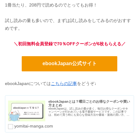
1冊当たり、208円で読めるのでとってもお得！
試し読みの量も多いので、まずは試し読みをしてみるのがおすす
めです。
＼初回無料会員登録で70％OFFクーポンが6枚もらえる／
ebookJapan公式サイト
ebookJapanについては
こちらの記事
をどうぞ↓
ebookJapanとは？曜日ごとのお得なクーポンや買い
方まとめ
ebookJapanは、試し読みの量が多く、毎日お得なクーポンやキ
ャンペーンが行われている電子書籍サービスです。この記事で
は、初めて買う時にも安心な登録方法や書籍・漫画の買い方、曜
日ごとのクーポン、支払い方法や口コミ・評判をまとめました。
yomitai-manga.com