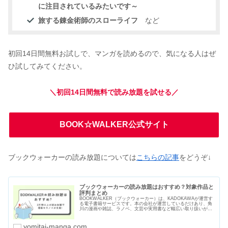
に注目されているみたいです～
旅する錬金術師のスローライフ
など
初回14日間無料お試しで、マンガを読めるので、気になる人はぜ
ひ試してみてください。
＼初回14日間無料で読み放題を試せる／
BOOK☆WALKER公式サイト
ブックウォーカーの読み放題については
こちらの記事
をどうぞ↓
ブックウォーカーの読み放題はおすすめ？対象作品と
評判まとめ
BOOKWALKER（ブックウォーカー）は、KADOKAWAが運営す
る電子書籍サービスです。本の会社が運営しているだけあり、角
川の漫画や雑誌、ラノベ、文芸や実用書など幅広い取り扱いがあ
ります。読み放題サービスは2つあり、2万冊以上の漫画や本を読
むことができます。
yomitai-manga.com