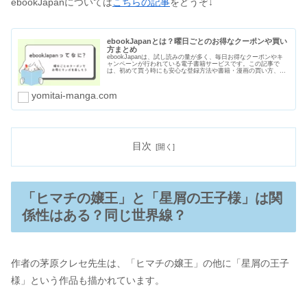
ebookJapanについては
こちらの記事
をどうぞ↓
ebookJapanとは？曜日ごとのお得なクーポンや買い
方まとめ
ebookJapanは、試し読みの量が多く、毎日お得なクーポンやキ
ャンペーンが行われている電子書籍サービスです。この記事で
は、初めて買う時にも安心な登録方法や書籍・漫画の買い方、曜
日ごとのクーポン、支払い方法や口コミ・評判をまとめました。
yomitai-manga.com
目次
「ヒマチの嬢王」と「星屑の王子様」は関
係性はある？同じ世界線？
作者の茅原クレセ先生は、「ヒマチの嬢王」の他に「星屑の王子
様」という作品も描かれています。