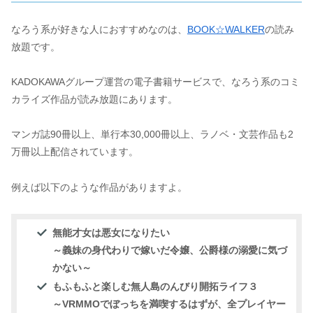
なろう系が好きな人におすすめなのは、
BOOK☆WALKER
の読み
放題です。
KADOKAWAグループ運営の電子書籍サービスで、なろう系のコミ
カライズ作品が読み放題にあります。
マンガ誌90冊以上、単行本30,000冊以上、ラノベ・文芸作品も2
万冊以上配信されています。
例えば以下のような作品がありますよ。
無能才女は悪女になりたい
～義妹の身代わりで嫁いだ令嬢、公爵様の溺愛に気づ
かない～
もふもふと楽しむ無人島のんびり開拓ライフ３
～VRMMOでぼっちを満喫するはずが、全プレイヤー