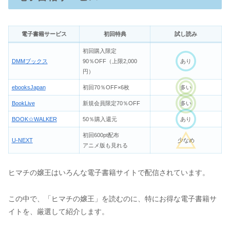
電子書籍サービス
初回特典
試し読み
初回購入限定
DMMブックス
90％OFF（上限2,000
あり
円）
ebooksJapan
初回70％OFF×6枚
多い
BookLive
新規会員限定70％OFF
多い
BOOK☆WALKER
50％購入還元
あり
初回600pt配布
U-NEXT
少なめ
アニメ版も見れる
ヒマチの嬢王はいろんな電子書籍サイトで配信されています。
この中で、「ヒマチの嬢王」を読むのに、特にお得な電子書籍サ
イトを、厳選して紹介します。