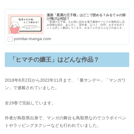
漫画「星屑の王子様」はどこで読める？みるてゃの掛
け飛びは何話？
「星屑の王子様」をお得に読める電子書籍サービスや無料試し読
み情報を紹介。あらすじ、原作者、口コミ・評判、おすすめポイ
ントも詳しく解説しています。みるてゃやきららなどのあらすじ
や読める巻数も紹介します。タイトルとは真逆のドSクズホスト
の笑えるギャグ要素をお得に安く読みましょう。
yomitai-manga.com
「ヒマチの嬢王」はどんな作品？
2018年8月2日から2022年11月まで、「裏サンデー」「マンガワ
ン」で連載されていました。
全19巻で完結しています。
作者が鳥取県出身で、マンガの舞台も鳥取県なのでコラボイベン
トやラッピングタクシーなども行われていました。