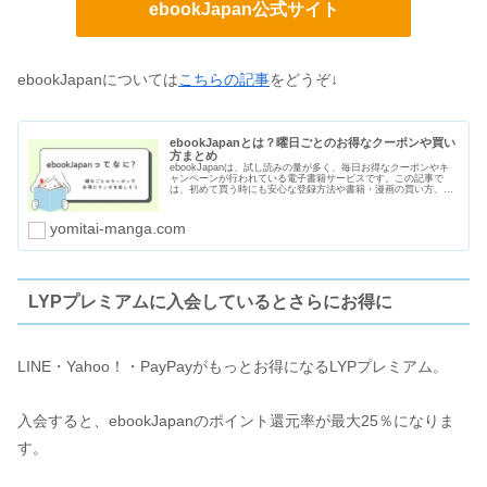
ebookJapan公式サイト
ebookJapanについては
こちらの記事
をどうぞ↓
ebookJapanとは？曜日ごとのお得なクーポンや買い
方まとめ
ebookJapanは、試し読みの量が多く、毎日お得なクーポンやキ
ャンペーンが行われている電子書籍サービスです。この記事で
は、初めて買う時にも安心な登録方法や書籍・漫画の買い方、曜
日ごとのクーポン、支払い方法や口コミ・評判をまとめました。
yomitai-manga.com
LYPプレミアムに入会しているとさらにお得に
LINE・Yahoo！・PayPayがもっとお得になるLYPプレミアム。
入会すると、ebookJapanのポイント還元率が最大25％になりま
す。