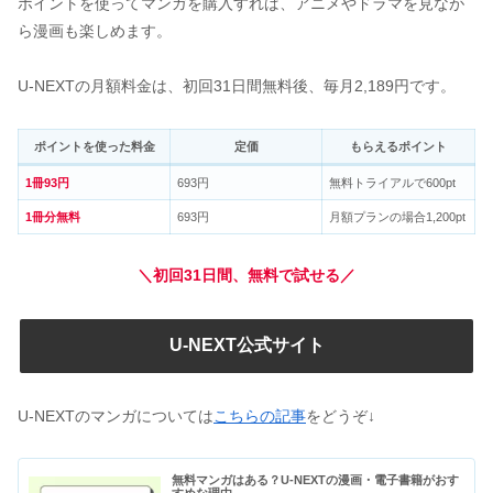
ポイントを使ってマンガを購入すれば、アニメやドラマを見なが
ら漫画も楽しめます。
U-NEXTの月額料金は、初回31日間無料後、毎月2,189円です。
ポイントを使った料金
定価
もらえるポイント
1冊93円
693円
無料トライアルで600pt
1冊分無料
693円
月額プランの場合1,200pt
＼初回31日間、無料で試せる／
U-NEXT公式サイト
U-NEXTのマンガについては
こちらの記事
をどうぞ↓
無料マンガはある？U-NEXTの漫画・電子書籍がおす
すめな理由