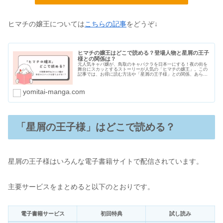
ヒマチの嬢王については
こちらの記事
をどうぞ↓
ヒマチの嬢王はどこで読める？登場人物と星屑の王子
様との関係は？
元人気キャバ嬢が、鳥取のキャバクラを日本一にする！夜の街を
舞台にスカッとするストーリーが人気の「ヒマチの嬢王」。この
記事では、お得に読む方法や「星屑の王子様」との関係、あらす
じ・登場人物を紹介します。結論からいうと、一番お得に読める
のはeb...
yomitai-manga.com
「星屑の王子様」はどこで読める？
星屑の王子様はいろんな電子書籍サイトで配信されています。
主要サービスをまとめると以下のとおりです。
電子書籍サービス
初回特典
試し読み