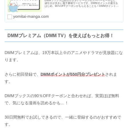
DMMブックスは割引が大きいクーポンやスーパーセールなど、
値引きが大きい電子書籍サービスです。DMMポイントの還元を
はじめ、90％OFFクーポンがもらえることも！DMMポイントは
電子書籍以外にもＤＭＭ英会話やDMM GAMESなど使い道も多
いですよ。
yomitai-manga.com
DMMプレミアム（DMM TV）を使えばもっとお得！
DMMプレミアムは、19万本以上※のアニメやドラマが見放題にな
ります。
さらに初回登録で、
DMMポイントが550円分プレゼント
されま
す。
DMMブックスの90％OFFクーポンと合わせれば、実質ほぼ無料
で、気になる漫画を読めるかも…！
30日間無料でお試しできるので、一緒に登録するのがおすすめで
す。