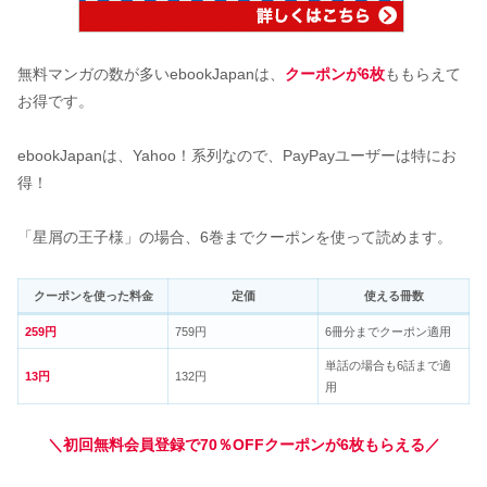
無料マンガの数が多いebookJapanは、
クーポンが6枚
ももらえて
お得です。
ebookJapanは、Yahoo！系列なので、PayPayユーザーは特にお
得！
「星屑の王子様」の場合、6巻までクーポンを使って読めます。
クーポンを使った料金
定価
使える冊数
259円
759円
6冊分までクーポン適用
単話の場合も6話まで適
13円
132円
用
＼初回無料会員登録で70％OFFクーポンが6枚もらえる／