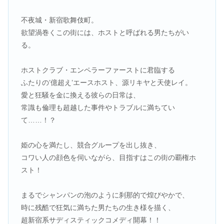
不夜城・新宿歌舞伎町。
欲望渦巻くこの街には、ホストと呼ばれる男たちがい
る。
ホストクラブ・エンペラーファーストに君臨する
ふたりの’億超え’エースホスト、源リキヤと天使レイ。
愛と狂騒を金に換える彼らの日常は、
常識も倫理も超越した事件やトラブルに満ちてい
て……！？
姫の心を満たし、競合グループを出し抜き、
コワい人の顔色を伺いながら、目指すはこの街の覇権ホ
スト！
まるでシャンパンの泡のように刹那的で煌びやかで、
時に残酷で狂気に満ちた男たちの生き様を描く、
超新宿系サディスティックコメディ開幕！！