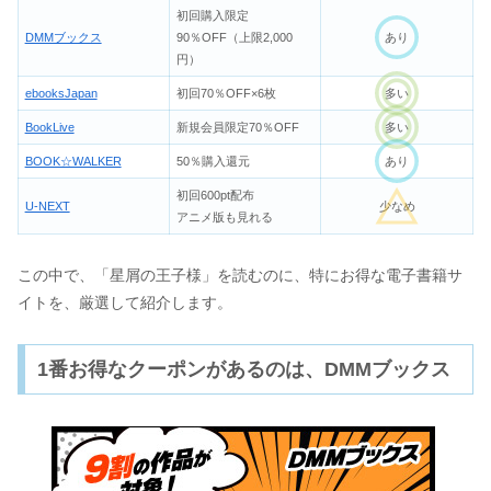
初回購入限定
DMMブックス
90％OFF（上限2,000
あり
円）
ebooksJapan
初回70％OFF×6枚
多い
BookLive
新規会員限定70％OFF
多い
BOOK☆WALKER
50％購入還元
あり
初回600pt配布
U-NEXT
少なめ
アニメ版も見れる
この中で、「星屑の王子様」を読むのに、特にお得な電子書籍サ
イトを、厳選して紹介します。
1番お得なクーポンがあるのは、DMMブックス