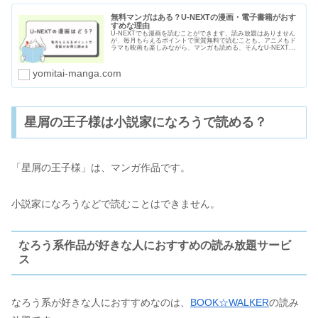
無料マンガはある？U-NEXTの漫画・電子書籍がおす
すめな理由
U-NEXTでも漫画を読むことができます。読み放題はありません
が、毎月もらえるポイントで実質無料で読むことも。アニメもド
ラマも映画も楽しみながら、マンガも読める、そんなU-NEXTが
おすすめな理由をわかりやすくまとめました。無料マンガの種類
や漫画のセールや割引についても紹介します。
yomitai-manga.com
星屑の王子様は小説家になろうで読める？
「星屑の王子様」は、マンガ作品です。
小説家になろうなどで読むことはできません。
なろう系作品が好きな人におすすめの読み放題サービ
ス
なろう系が好きな人におすすめなのは、
BOOK☆WALKER
の読み