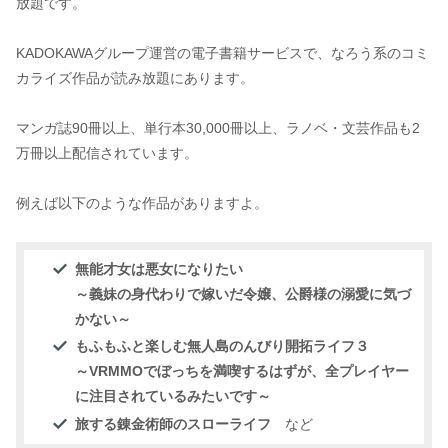
放題です。
KADOKAWAグループ運営の電子書籍サービスで、なろう系のコミ
カライズ作品が読み放題にあります。
マンガ誌90冊以上、単行本30,000冊以上、ラノベ・文芸作品も2
万冊以上配信されています。
例えば以下のような作品がありますよ。
無能才女は悪女になりたい
～義妹の身代わりで嫁いだ令嬢、公爵様の溺愛に気づ
かない～
もふもふと楽しむ無人島のんびり開拓ライフ３
～VRMMOでぼっちを満喫するはずが、全プレイヤー
に注目されているみたいです～
旅する錬金術師のスローライフ
など