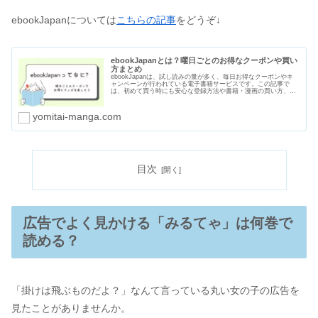
ebookJapanについては
こちらの記事
をどうぞ↓
ebookJapanとは？曜日ごとのお得なクーポンや買い
方まとめ
ebookJapanは、試し読みの量が多く、毎日お得なクーポンやキ
ャンペーンが行われている電子書籍サービスです。この記事で
は、初めて買う時にも安心な登録方法や書籍・漫画の買い方、曜
日ごとのクーポン、支払い方法や口コミ・評判をまとめました。
yomitai-manga.com
目次
広告でよく見かける「みるてゃ」は何巻で
読める？
「掛けは飛ぶものだよ？」なんて言っている丸い女の子の広告を
見たことがありませんか。