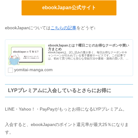
ebookJapan公式サイト
ebookJapanについては
こちらの記事
をどうぞ↓
ebookJapanとは？曜日ごとのお得なクーポンや買い
方まとめ
ebookJapanは、試し読みの量が多く、毎日お得なクーポンやキ
ャンペーンが行われている電子書籍サービスです。この記事で
は、初めて買う時にも安心な登録方法や書籍・漫画の買い方、曜
日ごとのクーポン、支払い方法や口コミ・評判をまとめました。
yomitai-manga.com
LYPプレミアムに入会しているとさらにお得に
LINE・Yahoo！・PayPayがもっとお得になるLYPプレミアム。
入会すると、ebookJapanのポイント還元率が最大25％になりま
す。