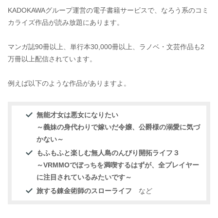
KADOKAWAグループ運営の電子書籍サービスで、なろう系のコミ
カライズ作品が読み放題にあります。
マンガ誌90冊以上、単行本30,000冊以上、ラノベ・文芸作品も2
万冊以上配信されています。
例えば以下のような作品がありますよ。
無能才女は悪女になりたい
～義妹の身代わりで嫁いだ令嬢、公爵様の溺愛に気づ
かない～
もふもふと楽しむ無人島のんびり開拓ライフ３
～VRMMOでぼっちを満喫するはずが、全プレイヤー
に注目されているみたいです～
旅する錬金術師のスローライフ
など