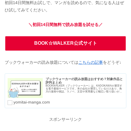
初回14日間無料お試しで、マンガを読めるので、気になる人はぜ
ひ試してみてください。
＼初回14日間無料で読み放題を試せる／
BOOK☆WALKER公式サイト
ブックウォーカーの読み放題については
こちらの記事
をどうぞ↓
ブックウォーカーの読み放題はおすすめ？対象作品と
評判まとめ
BOOKWALKER（ブックウォーカー）は、KADOKAWAが運営す
る電子書籍サービスです。本の会社が運営しているだけあり、角
川の漫画や雑誌、ラノベ、文芸や実用書など幅広い取り扱いがあ
ります。読み放題サービスは2つあり、2万冊以上の漫画や本を読
むことができます。
yomitai-manga.com
スポンサーリンク