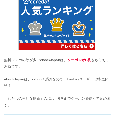
無料マンガの数が多いebookJapanは、
クーポンが6枚
ももらえて
お得です。
ebookJapanは、Yahoo！系列なので、PayPayユーザーは特にお
得！
「わたしの幸せな結婚」の場合、6巻までクーポンを使って読めま
す。