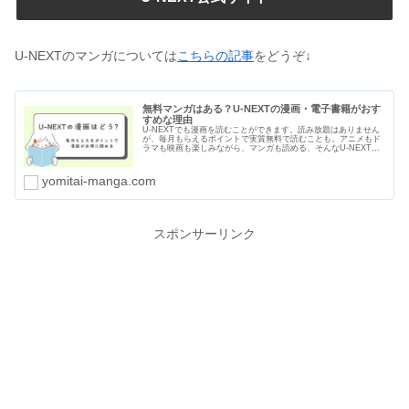
U-NEXTのマンガについては
こちらの記事
をどうぞ↓
無料マンガはある？U-NEXTの漫画・電子書籍がおす
すめな理由
U-NEXTでも漫画を読むことができます。読み放題はありません
が、毎月もらえるポイントで実質無料で読むことも。アニメもド
ラマも映画も楽しみながら、マンガも読める、そんなU-NEXTが
おすすめな理由をわかりやすくまとめました。無料マンガの種類
や漫画のセールや割引についても紹介します。
yomitai-manga.com
スポンサーリンク