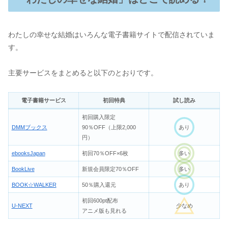
わたしの幸せな結婚はいろんな電子書籍サイトで配信されていま
す。
主要サービスをまとめると以下のとおりです。
電子書籍サービス
初回特典
試し読み
初回購入限定
DMMブックス
90％OFF（上限2,000
あり
円）
ebooksJapan
初回70％OFF×6枚
多い
BookLive
新規会員限定70％OFF
多い
BOOK☆WALKER
50％購入還元
あり
初回600pt配布
U-NEXT
少なめ
アニメ版も見れる