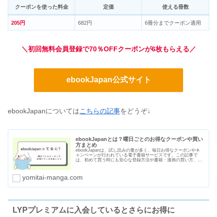
クーポンを使った料金
定価
使える冊数
205円
682円
6冊分までクーポン適用
＼初回無料会員登録で70％OFFクーポンが6枚もらえる／
ebookJapan公式サイト
ebookJapanについては
こちらの記事
をどうぞ↓
ebookJapanとは？曜日ごとのお得なクーポンや買い
方まとめ
ebookJapanは、試し読みの量が多く、毎日お得なクーポンやキ
ャンペーンが行われている電子書籍サービスです。この記事で
は、初めて買う時にも安心な登録方法や書籍・漫画の買い方、曜
日ごとのクーポン、支払い方法や口コミ・評判をまとめました。
yomitai-manga.com
LYPプレミアムに入会しているとさらにお得に