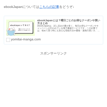
ebookJapanについては
こちらの記事
をどうぞ↓
ebookJapanとは？曜日ごとのお得なクーポンや買い
方まとめ
ebookJapanは、試し読みの量が多く、毎日お得なクーポンやキ
ャンペーンが行われている電子書籍サービスです。この記事で
は、初めて買う時にも安心な登録方法や書籍・漫画の買い方、曜
日ごとのクーポン、支払い方法や口コミ・評判をまとめました。
yomitai-manga.com
スポンサーリンク