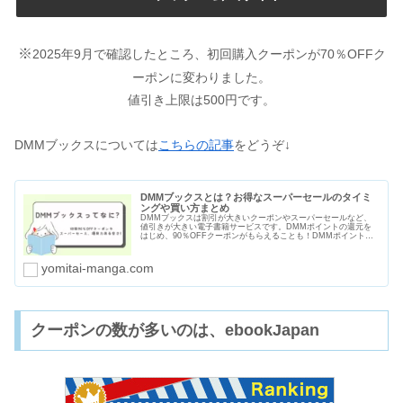
※
2025年9月で確認したところ、初回購入クーポンが70％OFFク
ーポンに変わりました。
値引き上限は500円です。
DMMブックスについては
こちらの記事
をどうぞ↓
DMMブックスとは？お得なスーパーセールのタイミ
ングや買い方まとめ
DMMブックスは割引が大きいクーポンやスーパーセールなど、
値引きが大きい電子書籍サービスです。DMMポイントの還元を
はじめ、90％OFFクーポンがもらえることも！DMMポイントは
電子書籍以外にもＤＭＭ英会話やDMM GAMESなど使い道も多
いですよ。
yomitai-manga.com
クーポンの数が多いのは、ebookJapan