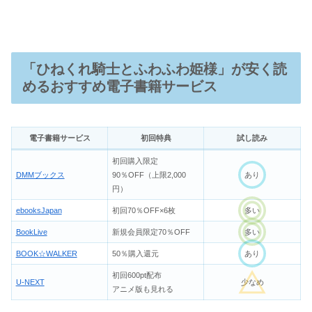
「ひねくれ騎士とふわふわ姫様」が安く読
めるおすすめ電子書籍サービス
電子書籍サービス
初回特典
試し読み
初回購入限定
DMMブックス
90％OFF（上限2,000
あり
円）
ebooksJapan
初回70％OFF×6枚
多い
BookLive
新規会員限定70％OFF
多い
BOOK☆WALKER
50％購入還元
あり
初回600pt配布
U-NEXT
少なめ
アニメ版も見れる