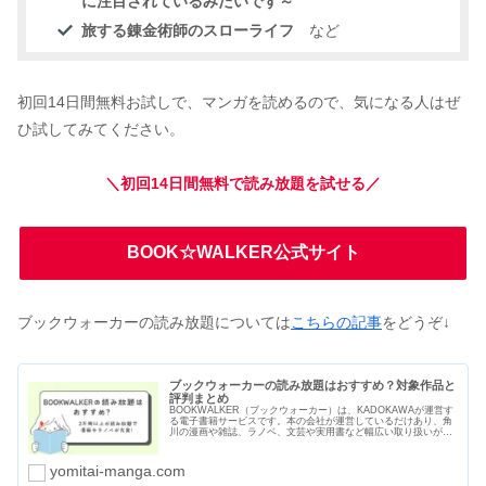
に注目されているみたいです～
旅する錬金術師のスローライフ
など
初回14日間無料お試しで、マンガを読めるので、気になる人はぜ
ひ試してみてください。
＼初回14日間無料で読み放題を試せる／
BOOK☆WALKER公式サイト
ブックウォーカーの読み放題については
こちらの記事
をどうぞ↓
ブックウォーカーの読み放題はおすすめ？対象作品と
評判まとめ
BOOKWALKER（ブックウォーカー）は、KADOKAWAが運営す
る電子書籍サービスです。本の会社が運営しているだけあり、角
川の漫画や雑誌、ラノベ、文芸や実用書など幅広い取り扱いがあ
ります。読み放題サービスは2つあり、2万冊以上の漫画や本を読
むことができます。
yomitai-manga.com