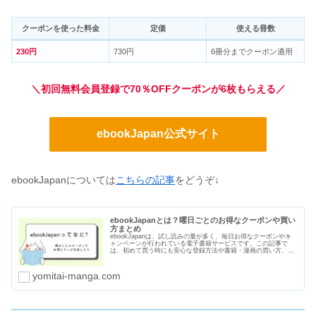
クーポンを使った料金
定価
使える冊数
230円
730円
6冊分までクーポン適用
＼初回無料会員登録で70％OFFクーポンが6枚もらえる／
ebookJapan公式サイト
ebookJapanについては
こちらの記事
をどうぞ↓
ebookJapanとは？曜日ごとのお得なクーポンや買い
方まとめ
ebookJapanは、試し読みの量が多く、毎日お得なクーポンやキ
ャンペーンが行われている電子書籍サービスです。この記事で
は、初めて買う時にも安心な登録方法や書籍・漫画の買い方、曜
日ごとのクーポン、支払い方法や口コミ・評判をまとめました。
yomitai-manga.com