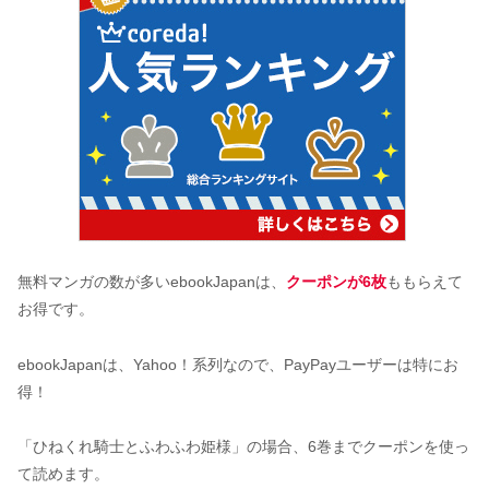
無料マンガの数が多いebookJapanは、
クーポンが6枚
ももらえて
お得です。
ebookJapanは、Yahoo！系列なので、PayPayユーザーは特にお
得！
「ひねくれ騎士とふわふわ姫様」の場合、6巻までクーポンを使っ
て読めます。