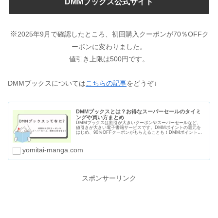
DMMブックス公式サイト
※
2025年9月で確認したところ、初回購入クーポンが70％OFFク
ーポンに変わりました。
値引き上限は500円です。
DMMブックスについては
こちらの記事
をどうぞ↓
DMMブックスとは？お得なスーパーセールのタイミ
ングや買い方まとめ
DMMブックスは割引が大きいクーポンやスーパーセールなど、
値引きが大きい電子書籍サービスです。DMMポイントの還元を
はじめ、90％OFFクーポンがもらえることも！DMMポイントは
電子書籍以外にもＤＭＭ英会話やDMM GAMESなど使い道も多
いですよ。
yomitai-manga.com
スポンサーリンク