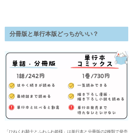
分冊版と単行本版どっちがいい？
「ひねくれ騎士とふわふわ姫様」は単行本と分冊版の2種類で発売