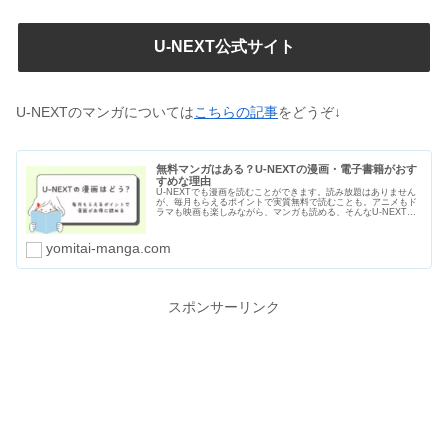
U-NEXT公式サイト
U-NEXTのマンガについては
こちらの記事
をどうぞ↓
無料マンガはある？U-NEXTの漫画・電子書籍がおす
すめな理由
U-NEXTでも漫画を読むことができます。読み放題はありません
が、毎月もらえるポイントで実質無料で読むことも。アニメもド
ラマも映画も楽しみながら、マンガも読める、そんなU-NEXTが
おすすめな理由をわかりやすくまとめました。無料マンガの種類
や漫画のセールや割引についても紹介します。
yomitai-manga.com
スポンサーリンク