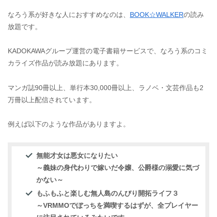
なろう系が好きな人におすすめなのは、
BOOK☆WALKER
の読み
放題です。
KADOKAWAグループ運営の電子書籍サービスで、なろう系のコミ
カライズ作品が読み放題にあります。
マンガ誌90冊以上、単行本30,000冊以上、ラノベ・文芸作品も2
万冊以上配信されています。
例えば以下のような作品がありますよ。
無能才女は悪女になりたい
～義妹の身代わりで嫁いだ令嬢、公爵様の溺愛に気づ
かない～
もふもふと楽しむ無人島のんびり開拓ライフ３
～VRMMOでぼっちを満喫するはずが、全プレイヤー