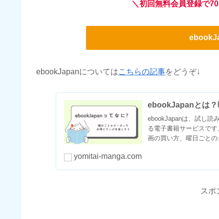
＼初回無料会員登録で70
ebook
ebookJapanについては
こちらの記事
をどうぞ↓
ebookJapan
ebookJapanは、
る電子書籍サービスです
画の買い方、曜日ごとの
yomitai-manga.com
スポ